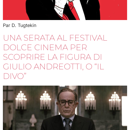
Par D. Tugtekin
UNA SERATA AL FESTIVAL
DOLCE CINEMA PER
SCOPRIRE LA FIGURA DI
GIULIO ANDREOTTI, O “IL
DIVO”