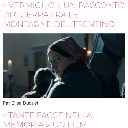
« VERMIGLIO », UN RACCONTO
DI GUERRA TRA LE
MONTAGNE DEL TRENTINO
Par Elisa Duquet
« TANTE FACCE NELLA
MEMORIA »: UN FILM