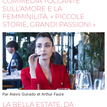
COMMEDIA TOCCANTE
SULL’AMORE E LA
FEMMINILITÀ. « PICCOLE
STORIE, GRANDI PASSIONI »
Par Alexis Guirado et Arthur Faure
LA BELLA ESTATE, DA