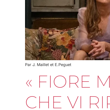
Par J. Maillet et E.Peguet
« FIORE M
CHE VI R