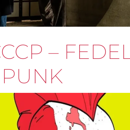
CCCP – FEDE
 PUNK