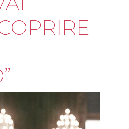
VAL
SCOPRIRE
O”