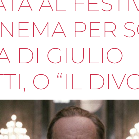
TA AL FESTI
INEMA PER 
A DI GIULIO
, O “IL DIV