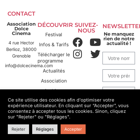
CONTACT
Association
DÉCOUVRIR
SUIVEZ-
NEWSLETTE
Dolce
NOUS
Cinema
Ne manquez
Festival
rien de notre
4 rue Hector
actualité !
Infos & Tarifs
Berlioz, 38000
Télécharger le
Grenoble
programme
info@dolcecinema.com
Actualités
Association
Archives
Ce site utilise des cookies afin d'optimiser votre
expérience utilisateur. En cliquant sur “Accepter”, vous
S'INSCRIRE
consentez à accepter tous les cookies. Sinon, cliquez
sur "Rejeter" ou "Réglages".
Rejeter
Réglages
Accepter
Mentions légales
___
Confidentialité
__
Conception/design : Behu