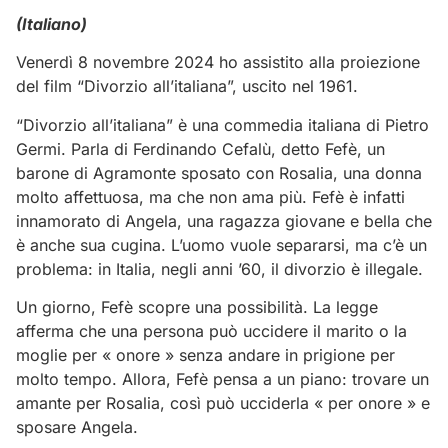
(Italiano)
Venerdì 8 novembre 2024 ho assistito alla proiezione
del film “Divorzio all’italiana”, uscito nel 1961.
“Divorzio all’italiana” è una commedia italiana di Pietro
Germi. Parla di Ferdinando Cefalù, detto Fefè, un
barone di Agramonte sposato con Rosalia, una donna
molto affettuosa, ma che non ama più. Fefè è infatti
innamorato di Angela, una ragazza giovane e bella che
è anche sua cugina. L’uomo vuole separarsi, ma c’è un
problema: in Italia, negli anni ’60, il divorzio è illegale.
Un giorno, Fefè scopre una possibilità. La legge
afferma che una persona può uccidere il marito o la
moglie per « onore » senza andare in prigione per
molto tempo. Allora, Fefè pensa a un piano: trovare un
amante per Rosalia, così può ucciderla « per onore » e
sposare Angela.