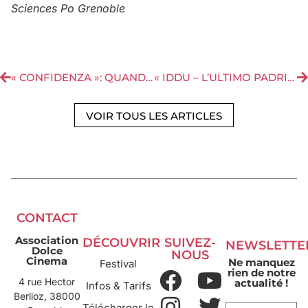
Sciences Po Grenoble
« CONFIDENZA »: QUANDO L’AMORE SI CONFRONTA CON IL SEGRETO
« IDDU – L’ULTIMO PADRINO », UN FILM RICCO DI TENSIONE CHE CI MOSTRA UN ALTRO VOLTO DELLA MAFIA
VOIR TOUS LES ARTICLES
CONTACT
Association
DÉCOUVRIR
SUIVEZ-
NEWSLETTE
Dolce
NOUS
Cinema
Ne manquez
Festival
rien de notre
4 rue Hector
actualité !
Infos & Tarifs
Berlioz, 38000
Télécharger le