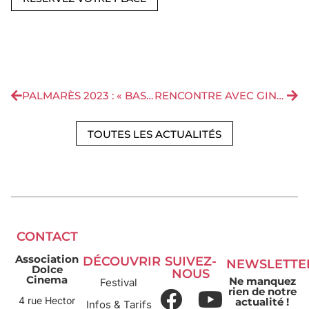
PALMARÈS 2023 : « BASSIFONDI » DE TRASH SECCO REMPORTE LE PRIX DU JURY ET LE PRIX JEUNES
RENCONTRE AVEC GINEVRA BERSANI FRANCESCHETTI, CO-AUTRICE DU LIVRE « LE COÛT DE LA VIRILITÉ »
TOUTES LES ACTUALITÉS
CONTACT
Association
DÉCOUVRIR
SUIVEZ-
NEWSLETTE
Dolce
NOUS
Cinema
Ne manquez
Festival
rien de notre
4 rue Hector
actualité !
Infos & Tarifs