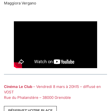
Maggiora Vergano
Cinéma Le Club
– Vendredi 8 mars à 20h15 – diffusé en
VOST
Rue du Phalanstère – 38000 Grenoble
RÉSERVEZ VOTRE PLACE