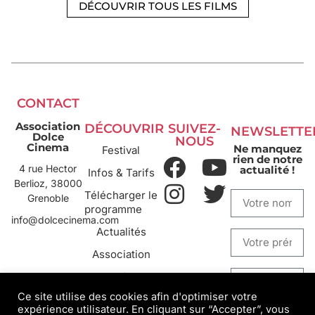
DÉCOUVRIR TOUS LES FILMS
CONTACT
Association
DÉCOUVRIR
SUIVEZ-
NEWSLETTE
Dolce
NOUS
Cinema
Ne manquez
Festival
rien de notre
4 rue Hector
actualité !
Infos & Tarifs
Berlioz, 38000
Télécharger le
Grenoble
programme
info@dolcecinema.com
Actualités
Association
Archives
Ce site utilise des cookies afin d'optimiser votre
expérience utilisateur. En cliquant sur “Accepter”, vous