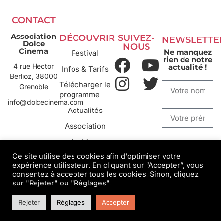
CONTACT
Association
DÉCOUVRIR
SUIVEZ-
NEWSLETTE
Dolce
NOUS
Cinema
Ne manquez
Festival
rien de notre
4 rue Hector
actualité !
Infos & Tarifs
Berlioz, 38000
Télécharger le
Grenoble
programme
info@dolcecinema.com
Actualités
Association
Archives
Ce site utilise des cookies afin d'optimiser votre
expérience utilisateur. En cliquant sur “Accepter”, vous
S'INSCRIRE
consentez à accepter tous les cookies. Sinon, cliquez
sur "Rejeter" ou "Réglages".
Rejeter
Réglages
Accepter
Mentions légales
___
Confidentialité
__
Conception/design : Behu