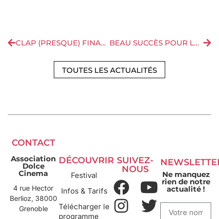
CLAP (PRESQUE) FINAL POUR LA 18ÈME ÉDITION DU FESTIVAL DOLCE CINEMA
BEAU SUCCÈS POUR LES SÉANCES DE « UN PAESE DI RESISTENZA » EN PRÉSENCE DE SA RÉALISATRICE
TOUTES LES ACTUALITÉS
CONTACT
Association
DÉCOUVRIR
SUIVEZ-
NEWSLETTE
Dolce
NOUS
Cinema
Ne manquez
Festival
rien de notre
4 rue Hector
actualité !
Infos & Tarifs
Berlioz, 38000
Télécharger le
Grenoble
programme