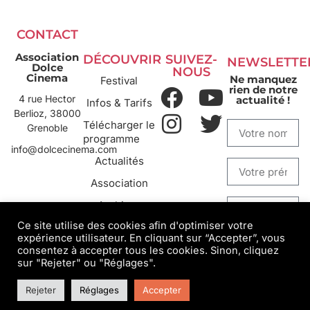
CONTACT
Association
DÉCOUVRIR
SUIVEZ-
NEWSLETTE
Dolce
NOUS
Cinema
Ne manquez
Festival
rien de notre
4 rue Hector
actualité !
Infos & Tarifs
Berlioz, 38000
Télécharger le
Grenoble
programme
info@dolcecinema.com
Actualités
Association
Archives
Ce site utilise des cookies afin d'optimiser votre
expérience utilisateur. En cliquant sur “Accepter”, vous
S'INSCRIRE
consentez à accepter tous les cookies. Sinon, cliquez
sur "Rejeter" ou "Réglages".
Rejeter
Réglages
Accepter
Mentions légales
___
Confidentialité
__
Conception/design : Behu