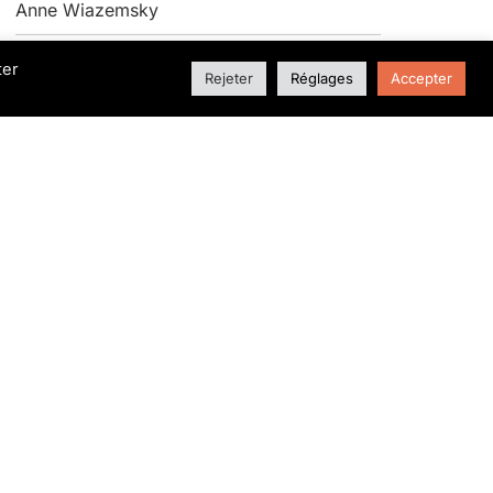
Anne Wiazemsky
ter
Rejeter
Réglages
Accepter
LAGGIÙ QUALCUNO MI AMA