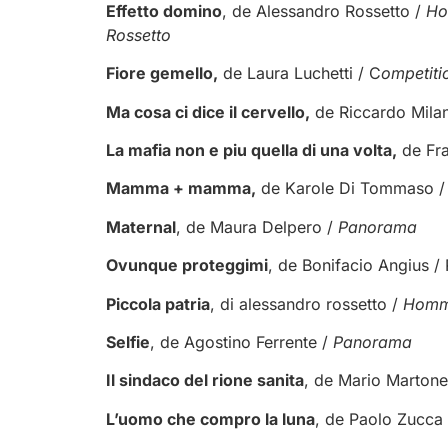
Effetto domino
, de Alessandro Rossetto /
Ho
Rossetto
Fiore gemello,
de Laura Luchetti / C
ompetiti
Ma cosa ci dice il cervello,
de Riccardo Milan
La mafia non e piu quella di una volta,
de Fr
Mamma + mamma,
de Karole Di Tommaso 
Maternal
, de Maura Delpero /
Panorama
Ovunque proteggimi
, de Bonifacio Angius / 
Piccola patria
, di alessandro rossetto /
Homma
Selfie
, de Agostino Ferrente /
Panorama
Il sindaco del rione sanita
, de Mario Martone
L’uomo che compro la luna
, de Paolo Zucca