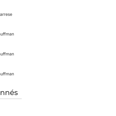
arrese
auffman
auffman
auffman
onnés