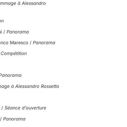
mmage à Alessandro
on
i /
Panorama
anco Maresco /
Panorama
/
Compétition
P
anorama
ge à Alessandro Rossetto
 /
Séance d’ouverture
 /
Panorama